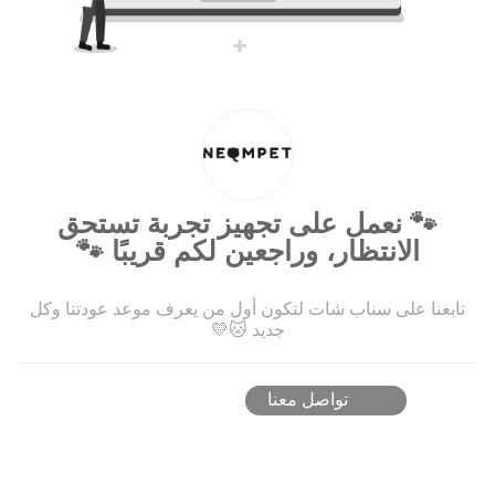
🐾 نعمل على تجهيز تجربة تستحق
الانتظار، وراجعين لكم قريبًا 🐾
تابعنا على سناب شات لتكون أول من يعرف موعد عودتنا وكل
جديد 🐱💛
تواصل معنا